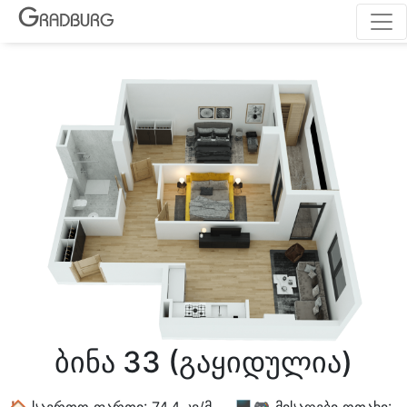
G
RADBURG
ბინა 33 (გაყიდულია)
🏠 საერთო ფართი: 74.4 კვ/მ 🖥🎮 მისაღები ოთახი: