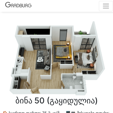
G
RADBURG
ბინა 50 (გაყიდულია)
🏠 საერთო ფართი: 75.3 კვ/მ 🖥🎮 მისაღები ოთახი: