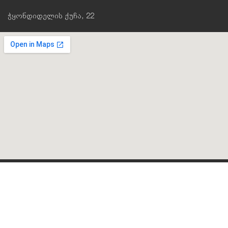
ჭყონდიდელის ქუჩა, 22