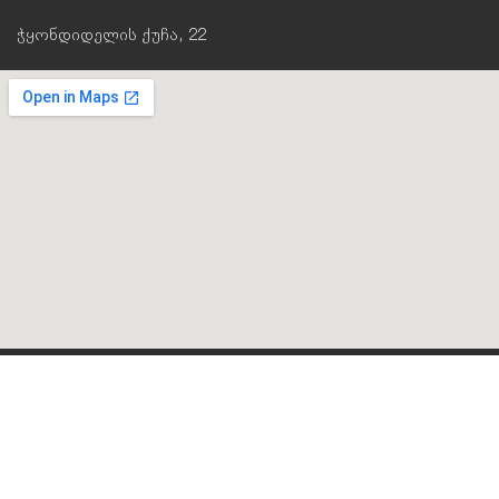
ჭყონდიდელის ქუჩა, 22