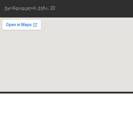
ჭყონდიდელის ქუჩა, 22