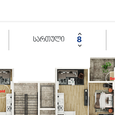
8
სართული
So
old